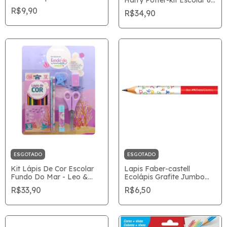
Harry Potter-kit Escolar 6
Borracha+ 1 Apontador
Peças 71621
R$9,90
R$34,90
com depósito Ref 71625
ESGOTADO
ESGOTADO
Kit Lápis De Cor Escolar
Lapis Faber-castell
Fundo Do Mar - Leo &
Ecolápis Grafite Jumbo
Leo
C/3un SM/1205J3
R$33,90
R$6,50