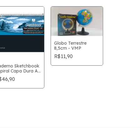
Globo Terrestre
8,5cm - VMP
R$11,90
aderno Sketchbook
piral Capa Dura A4
Tempera Gu
adémie 150g 50fls
$46,90
Cores 15 ml 
libra
Acrilex Ref 
R$5,90