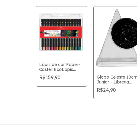
Lápis de cor Faber-
Castell EcoLápis
SuperSoft 50 Cores
R$159,90
Globo Celeste 10c
co Gato
Junior - Libreria
eijo Pizza
Editora
R$24,90
ário Ppg-
0
pergames