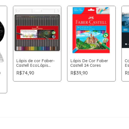
Lápis de cor Faber-
Lápis De Cor Faber
C
Castell EcoLápis
Castell 24 Cores
Es
SuperSoft 24 Cores
Ac
R$74,90
R$39,90
R
m
Ti